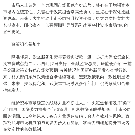
市场人士认为，全力巩固市场回稳向好态势，核心在于增强资本
市场内在稳定性，关键在于政策组合拳高效协同，重点在于深化投融
资改革。未来，大力推动上市公司提升投资价值，更大力度培育壮大
长期资本、耐心资本，加强预期引导等系列改革将让资本市场“稳”的
底气更足。
政策组合拳加力
降准降息、设立服务消费与养老再贷款、进一步扩大保险资金长
期投资试点范围……自5月7日央行、金融监管总局、证监会介绍“一揽
子金融政策支持稳市场稳预期”有关情况的国新办新闻发布会举行以
来，相关部门系列政策组合拳陆续落地，宏观政策取向一致性明显增
强。未来，持续稳定和活跃资本市场涉及多个部门，仍需政策组合拳
持续发力。
维护资本市场稳定的战略力量不断壮大。中央汇金领衔发挥“类平
准”作用、国资委力推央企市值管理、机构投资者联手加仓、上市公司
回购潮涌……今年以来，各方力量迅速集结，合力有效对冲风险。政
策托底与市场机制的协同发力步入新阶段，将着力构建起提升市场内
在稳定性的长效机制。