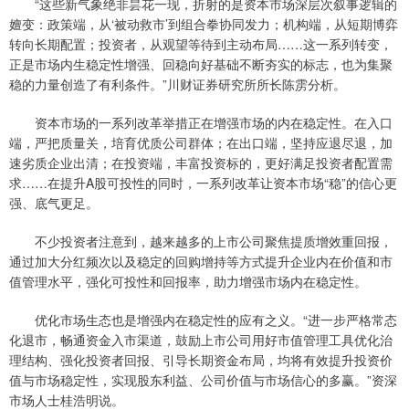
“这些新气象绝非昙花一现，折射的是资本市场深层次叙事逻辑的
嬗变：政策端，从‘被动救市’到组合拳协同发力；机构端，从短期博弈
转向长期配置；投资者，从观望等待到主动布局……这一系列转变，
正是市场内生稳定性增强、回稳向好基础不断夯实的标志，也为集聚
稳的力量创造了有利条件。”川财证券研究所所长陈雳分析。
资本市场的一系列改革举措正在增强市场的内在稳定性。在入口
端，严把质量关，培育优质公司群体；在出口端，坚持应退尽退，加
速劣质企业出清；在投资端，丰富投资标的，更好满足投资者配置需
求……在提升A股可投性的同时，一系列改革让资本市场“稳”的信心更
强、底气更足。
不少投资者注意到，越来越多的上市公司聚焦提质增效重回报，
通过加大分红频次以及稳定的回购增持等方式提升企业内在价值和市
值管理水平，强化可投性和回报率，助力增强市场内在稳定性。
优化市场生态也是增强内在稳定性的应有之义。“进一步严格常态
化退市，畅通资金入市渠道，鼓励上市公司用好市值管理工具优化治
理结构、强化投资者回报、引导长期资金布局，均将有效提升投资价
值与市场稳定性，实现股东利益、公司价值与市场信心的多赢。”资深
市场人士桂浩明说。