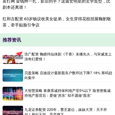
富灯网 金钱辫一扎，影后到手？这届女明星的玄学造型，比
剧本还离谱！
红和古配资 63岁杨议收美女徒弟，女生穿得花枝招展鞠躬敬
茶，牵手贴脸引争议
推荐资讯
浩广配资 鞠婧祎仙侠剧《千香》未播先火，与宋威龙上
演奇幻爱情！
贝盈策略 启迪设计最新股东户数环比下降7.18% 筹码趋
向集中
大智慧策略 泰康系减持保利地产至5%以下 险资密集减
持地产股背后：爱做“房东” 却不愿做“股东”
九龙证券配资 220年，曹丕篡位，妹妹大哭：天不祚
尔！举起玉玺，高高摔下