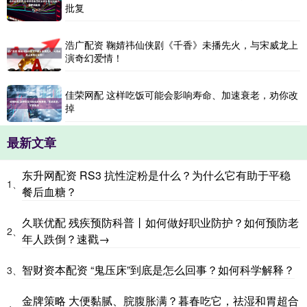
批复
浩广配资 鞠婧祎仙侠剧《千香》未播先火，与宋威龙上
演奇幻爱情！
佳荣网配 这样吃饭可能会影响寿命、加速衰老，劝你改
掉
最新文章
东升网配资 RS3 抗性淀粉是什么？为什么它有助于平稳
1、
餐后血糖？
久联优配 残疾预防科普丨如何做好职业防护？如何预防老
2、
年人跌倒？速戳→
智财资本配资 “鬼压床”到底是怎么回事？如何科学解释？
3、
金牌策略 大便黏腻、脘腹胀满？暮春吃它，祛湿和胃超合