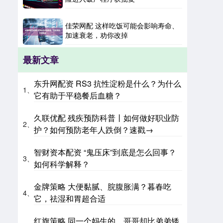
佳荣网配 这样吃饭可能会影响寿命、
加速衰老，劝你改掉
最新文章
东升网配资 RS3 抗性淀粉是什么？为什么
1、
它有助于平稳餐后血糖？
久联优配 残疾预防科普丨如何做好职业防
2、
护？如何预防老年人跌倒？速戳→
智财资本配资 “鬼压床”到底是怎么回事？
3、
如何科学解释？
金牌策略 大便黏腻、脘腹胀满？暮春吃
4、
它，祛湿和胃超合适
红旗策略 同一个妈生的，哥哥却比弟弟矮