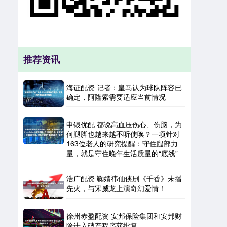
推荐资讯
海证配资 记者：皇马认为球队阵容已
确定，阿隆索需要适应当前情况
申银优配 都说高血压伤心、伤脑，为
何腿脚也越来越不听使唤？一项针对
163位老人的研究提醒：守住腿部力
量，就是守住晚年生活质量的“底线”
浩广配资 鞠婧祎仙侠剧《千香》未播
先火，与宋威龙上演奇幻爱情！
徐州赤盈配资 安邦保险集团和安邦财
险进入破产程序获批复