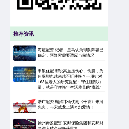
推荐资讯
海证配资 记者：皇马认为球队阵容已
确定，阿隆索需要适应当前情况
申银优配 都说高血压伤心、伤脑，为
何腿脚也越来越不听使唤？一项针对
163位老人的研究提醒：守住腿部力
量，就是守住晚年生活质量的“底线”
浩广配资 鞠婧祎仙侠剧《千香》未播
先火，与宋威龙上演奇幻爱情！
徐州赤盈配资 安邦保险集团和安邦财
险进入破产程序获批复