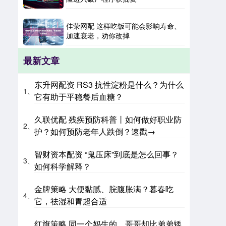
佳荣网配 这样吃饭可能会影响寿命、
加速衰老，劝你改掉
最新文章
东升网配资 RS3 抗性淀粉是什么？为什么
1、
它有助于平稳餐后血糖？
久联优配 残疾预防科普丨如何做好职业防
2、
护？如何预防老年人跌倒？速戳→
智财资本配资 “鬼压床”到底是怎么回事？
3、
如何科学解释？
金牌策略 大便黏腻、脘腹胀满？暮春吃
4、
它，祛湿和胃超合适
红旗策略 同一个妈生的，哥哥却比弟弟矮