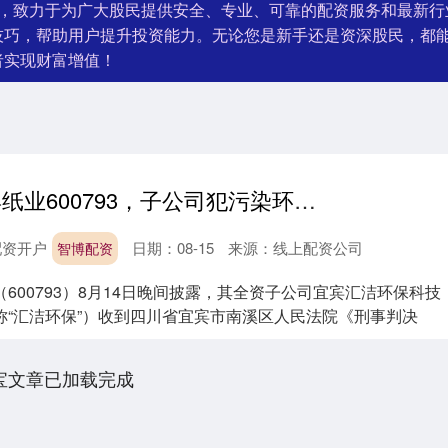
台，致力于为广大股民提供安全、专业、可靠的配资服务和最新行
技巧，帮助用户提升投资能力。无论您是新手还是资深股民，都
者实现财富增值！
智博配资 宜宾纸业600793，子公司犯污染环境罪被罚
配资开户
日期：08-15
来源：线上配资公司
智博配资
600793）8月14日晚间披露，其全资子公司宜宾汇洁环保科技
称“汇洁环保”）收到四川省宜宾市南溪区人民法院《刑事判决
宝文章已加载完成