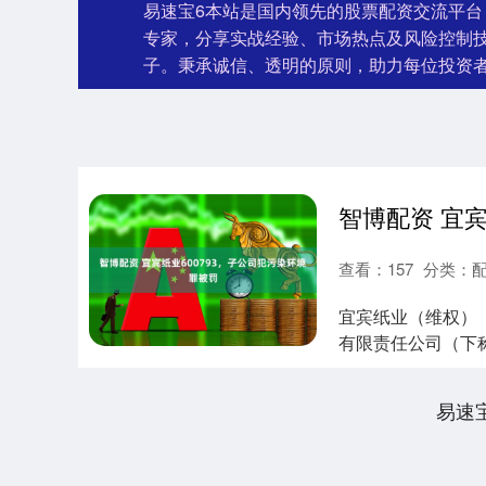
易速宝6本站是国内领先的股票配资交流平
专家，分享实战经验、市场热点及风险控制
子。秉承诚信、透明的原则，助力每位投资
查看：
157
分类：
宜宾纸业（维权）（
有限责任公司（下
书》。判....
易速